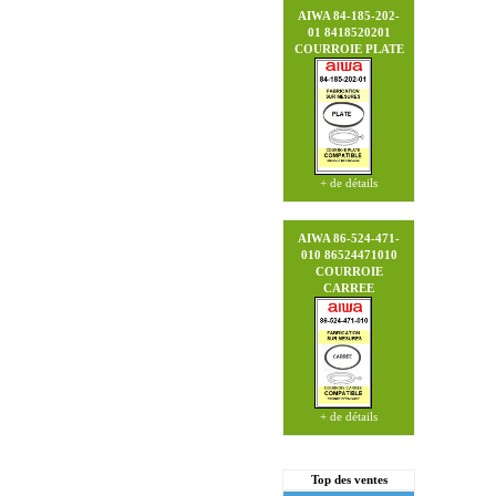
AIWA 84-185-202-
01 8418520201
COURROIE PLATE
+ de détails
AIWA 86-524-471-
010 86524471010
COURROIE
CARREE
+ de détails
Top des ventes