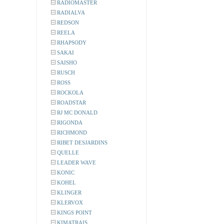
RADIOMASTER
RADIALVA
REDSON
REELA
RHAPSODY
SAKAI
SAISHO
RUSCH
ROSS
ROCKOLA
ROADSTAR
RJ MC DONALD
RIGONDA
RICHMOND
RIBET DESJARDINS
QUELLE
LEADER WAVE
KONIC
KOHEL
KLINGER
KLERVOX
KINGS POINT
KIMATRAIS