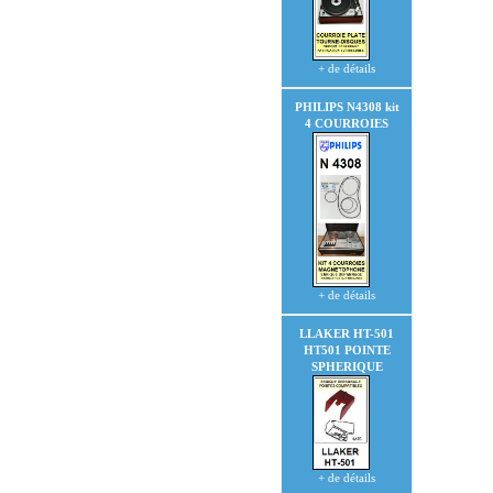
+ de détails
PHILIPS N4308
kit
4 COURROIES
+ de détails
LLAKER HT-501
HT501
POINTE
SPHERIQUE
+ de détails