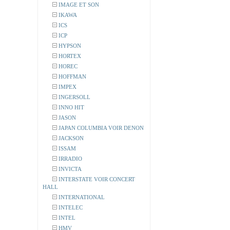
IMAGE ET SON
IKAWA
ICS
ICP
HYPSON
HORTEX
HOREC
HOFFMAN
IMPEX
INGERSOLL
INNO HIT
JASON
JAPAN COLUMBIA VOIR DENON
JACKSON
ISSAM
IRRADIO
INVICTA
INTERSTATE VOIR CONCERT
HALL
INTERNATIONAL
INTELEC
INTEL
HMV