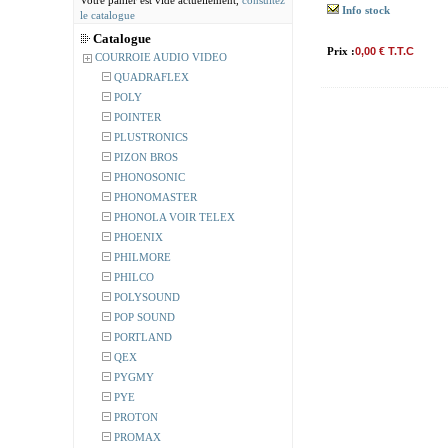
Votre panier est vide actuellement,
consultez
Info stock
le catalogue
Catalogue
Prix :
0,00 € T.T.C
COURROIE AUDIO VIDEO
QUADRAFLEX
POLY
POINTER
PLUSTRONICS
PIZON BROS
PHONOSONIC
PHONOMASTER
PHONOLA VOIR TELEX
PHOENIX
PHILMORE
PHILCO
POLYSOUND
POP SOUND
PORTLAND
QEX
PYGMY
PYE
PROTON
PROMAX