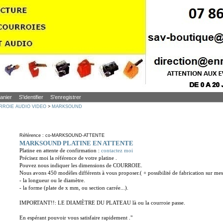
anier
S'identifier
S'enregistrer
RROIE AUDIO VIDEO
>
MARKSOUND
Référence : co-MARKSOUND-ATTENTE
MARKSOUND PLATINE EN ATTENTE
Platine en attente de confirmation :
contactez moi
Précisez moi la référence de votre platine .
Pouvez nous indiquer les dimensions de COURROIE.
Nous avons 450 modèles différents à vous proposer.( + possibilité de fabrication sur mes
- la longueur ou le diamètre.
- la forme (plate de x mm, ou section carrée...).
IMPORTANT!!: LE DIAMÈTRE DU PLATEAU là ou la courroie passe.
En espérant pouvoir vous satisfaire rapidement ."