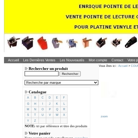
Accueil
Les Dernières Ventes
Les Nouveautés
Mon compte
Contact
Votre p
Vous êtes ici :
Accueil
>
COU
Rechercher un produit
Catalogue
A
B
C
D
E
F
G
H
I
J
K
L
M
N
O
P
Q
R
S
T
U
V
W
X
zoom
Y
Z
NOTE:
tri par référence et titre des produits
Votre panier