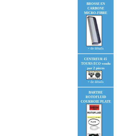
BROSSE EN
CARBONE
MICRO-FIBRE
+ de détails
CENTREUR 45
TOURS ECO
vendu
par 2 pieces
+ de détails
BARTHE
ROTOFLUID
COURROIE PLATE