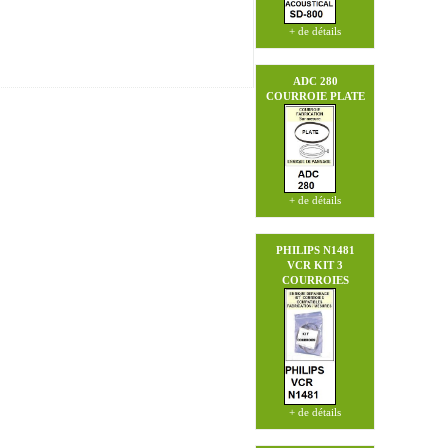
+ de détails
ADC 280
COURROIE PLATE
+ de détails
PHILIPS N1481
VCR
KIT 3
COURROIES
+ de détails