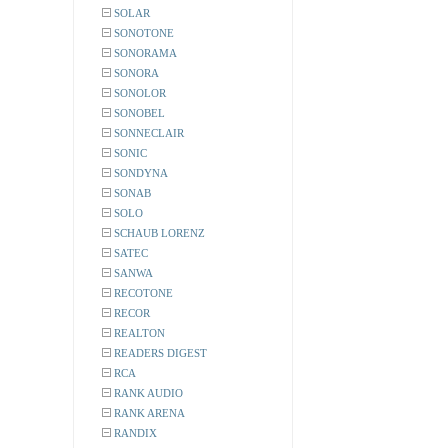
SOLAR
SONOTONE
SONORAMA
SONORA
SONOLOR
SONOBEL
SONNECLAIR
SONIC
SONDYNA
SONAB
SOLO
SCHAUB LORENZ
SATEC
SANWA
RECOTONE
RECOR
REALTON
READERS DIGEST
RCA
RANK AUDIO
RANK ARENA
RANDIX