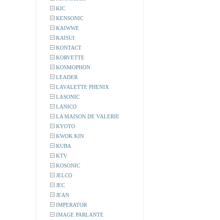
KIC
KENSONIC
KAIWWE
KAISUI
KONTACT
KORVETTE
KOSMOPHON
LEADER
LAVALETTE PHENIX
LASONIC
LANICO
LA MAISON DE VALERIE
KYOTO
KWOK KIN
KUBA
KTV
KOSONIC
JELCO
JEC
JEAN
IMPERATOR
IMAGE PARLANTE