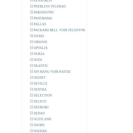
PENNCREST
PEERLESS TELERAD
PARASOUND
PANORAMA
PALLAS
PACKARD BELL VOIR TELEDYNE
OTAKI
ORSOWE
OPTALIX
NOKIA
SOTA
SKANTIC
SIN BANG VOIR HAITAI
SIGNET
SEVILLE
SENTRA
SELECTION
SELECO
SEEBURG
SEDAO
SCOTLAND
SNOBY
SOGERA