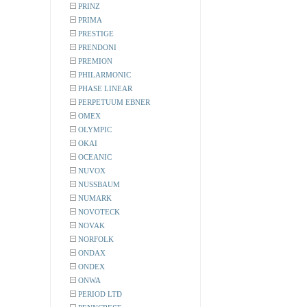
PRINZ
PRIMA
PRESTIGE
PRENDONI
PREMION
PHILARMONIC
PHASE LINEAR
PERPETUUM EBNER
OMEX
OLYMPIC
OKAI
OCEANIC
NUVOX
NUSSBAUM
NUMARK
NOVOTECK
NOVAK
NORFOLK
ONDAX
ONDEX
ONWA
PERIOD LTD