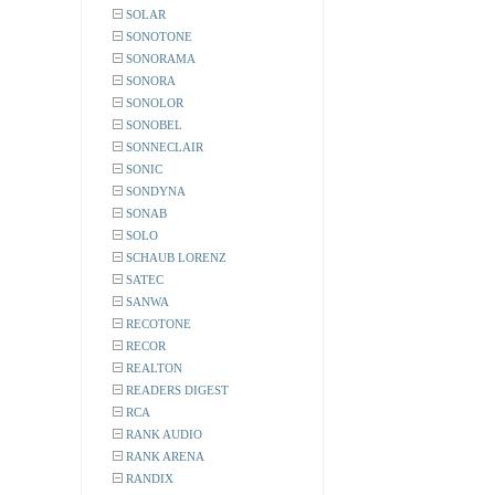
SOLAR
SONOTONE
SONORAMA
SONORA
SONOLOR
SONOBEL
SONNECLAIR
SONIC
SONDYNA
SONAB
SOLO
SCHAUB LORENZ
SATEC
SANWA
RECOTONE
RECOR
REALTON
READERS DIGEST
RCA
RANK AUDIO
RANK ARENA
RANDIX