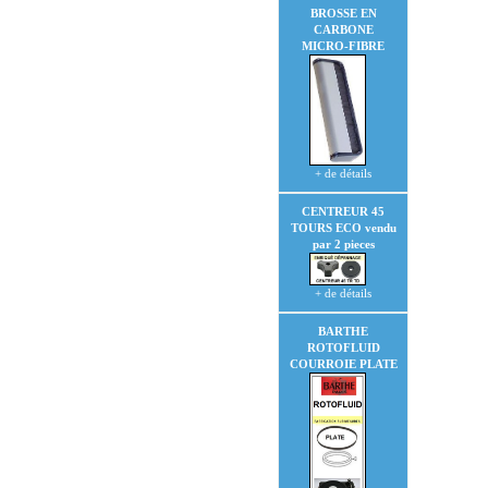
BROSSE EN
CARBONE
MICRO-FIBRE
+ de détails
CENTREUR 45
TOURS ECO
vendu
par 2 pieces
+ de détails
BARTHE
ROTOFLUID
COURROIE PLATE