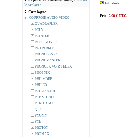
Votre panier est vide actuellement,
consultez
Info stock
le catalogue
Catalogue
Prix :
0,00 € T.T.C
COURROIE AUDIO VIDEO
QUADRAFLEX
POLY
POINTER
PLUSTRONICS
PIZON BROS
PHONOSONIC
PHONOMASTER
PHONOLA VOIR TELEX
PHOENIX
PHILMORE
PHILCO
POLYSOUND
POP SOUND
PORTLAND
QEX
PYGMY
PYE
PROTON
PROMAX