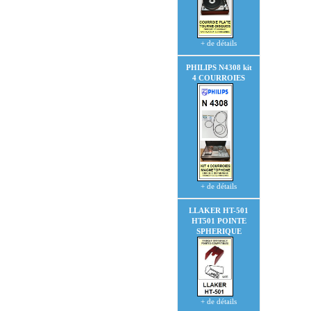
+ de détails
PHILIPS N4308
kit
4 COURROIES
+ de détails
LLAKER HT-501
HT501
POINTE
SPHERIQUE
+ de détails