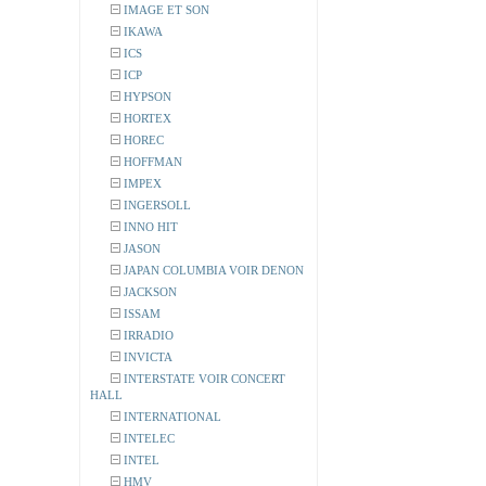
IMAGE ET SON
IKAWA
ICS
ICP
HYPSON
HORTEX
HOREC
HOFFMAN
IMPEX
INGERSOLL
INNO HIT
JASON
JAPAN COLUMBIA VOIR DENON
JACKSON
ISSAM
IRRADIO
INVICTA
INTERSTATE VOIR CONCERT
HALL
INTERNATIONAL
INTELEC
INTEL
HMV