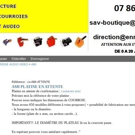
anier
S'identifier
S'enregistrer
RROIE AUDIO VIDEO
>
AMI
Référence : co-AMI-ATTENTE
AMI PLATINE EN ATTENTE
Platine en attente de confirmation :
contactez moi
Précisez moi la référence de votre platine .
Pouvez nous indiquer les dimensions de COURROIE.
Nous avons 450 modèles différents à vous proposer.( + possibilité de fabrication sur mes
- la longueur ou le diamètre.
- la forme (plate de x mm, ou section carrée...).
IMPORTANT!!: LE DIAMÈTRE DU PLATEAU là ou la courroie passe.
En espérant pouvoir vous satisfaire rapidement ."