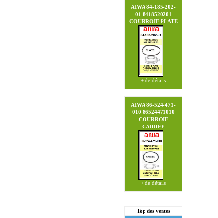
AIWA 84-185-202-
01 8418520201
COURROIE PLATE
+ de détails
AIWA 86-524-471-
010 86524471010
COURROIE
CARREE
+ de détails
Top des ventes