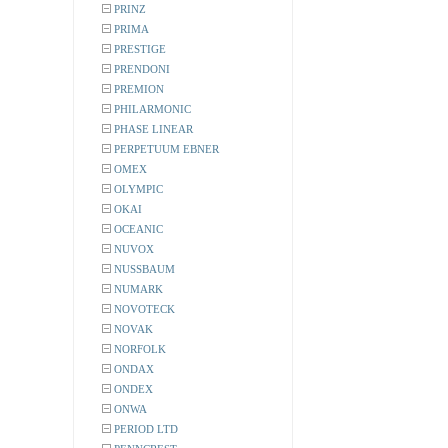
PRINZ
PRIMA
PRESTIGE
PRENDONI
PREMION
PHILARMONIC
PHASE LINEAR
PERPETUUM EBNER
OMEX
OLYMPIC
OKAI
OCEANIC
NUVOX
NUSSBAUM
NUMARK
NOVOTECK
NOVAK
NORFOLK
ONDAX
ONDEX
ONWA
PERIOD LTD