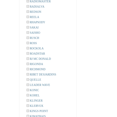
RADIOMASTER
RADIALVA
REDSON
REELA
RHAPSODY
SAKAI
SAISHO
RUSCH
ROSS
ROCKOLA
ROADSTAR
RJ MC DONALD
RIGONDA
RICHMOND
RIBET DESJARDINS
QUELLE
LEADER WAVE
KONIC
KOHEL
KLINGER
KLERVOX
KINGS POINT
KIMATRAIS