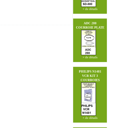
+ de détails
ADC 280
COURROIE PLATE
+ de détails
PHILIPS N1481
VCR
KIT 3
COURROIES
+ de détails