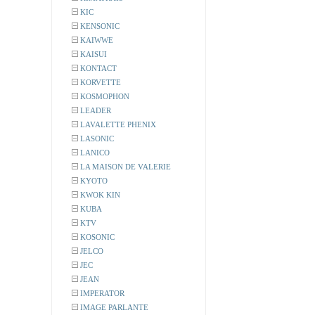
KIC
KENSONIC
KAIWWE
KAISUI
KONTACT
KORVETTE
KOSMOPHON
LEADER
LAVALETTE PHENIX
LASONIC
LANICO
LA MAISON DE VALERIE
KYOTO
KWOK KIN
KUBA
KTV
KOSONIC
JELCO
JEC
JEAN
IMPERATOR
IMAGE PARLANTE