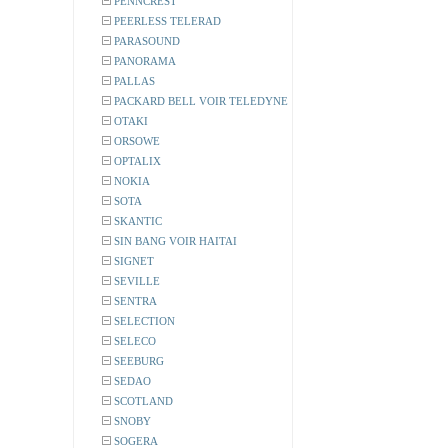
PENNCREST
PEERLESS TELERAD
PARASOUND
PANORAMA
PALLAS
PACKARD BELL VOIR TELEDYNE
OTAKI
ORSOWE
OPTALIX
NOKIA
SOTA
SKANTIC
SIN BANG VOIR HAITAI
SIGNET
SEVILLE
SENTRA
SELECTION
SELECO
SEEBURG
SEDAO
SCOTLAND
SNOBY
SOGERA