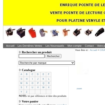
Accueil
Les Dernières Ventes
Les Nouveautés
Mon compte
Contact
Votre p
Vous êtes ici :
Accueil
>
COU
Rechercher un produit
Catalogue
A
B
C
D
E
F
G
H
I
J
K
L
M
N
O
P
Q
R
S
T
U
V
W
X
zoom
Y
Z
NOTE:
tri par référence et titre des produits
Votre panier