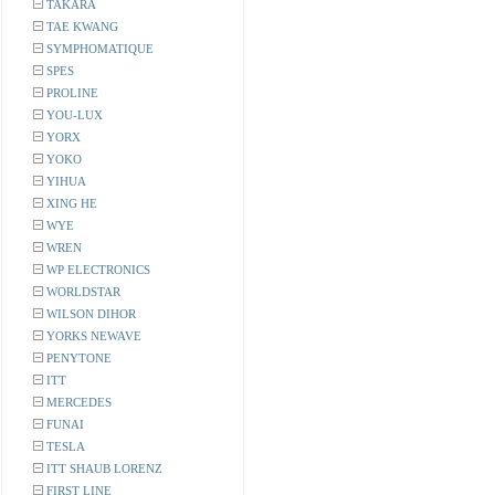
TAKARA
TAE KWANG
SYMPHOMATIQUE
SPES
PROLINE
YOU-LUX
YORX
YOKO
YIHUA
XING HE
WYE
WREN
WP ELECTRONICS
WORLDSTAR
WILSON DIHOR
YORKS NEWAVE
PENYTONE
ITT
MERCEDES
FUNAI
TESLA
ITT SHAUB LORENZ
FIRST LINE