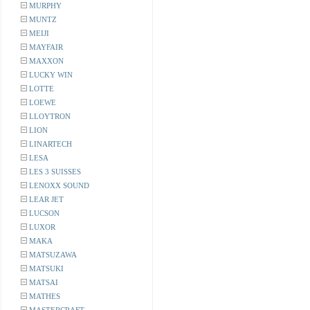
MURPHY
MUNTZ
MEIJI
MAYFAIR
MAXXON
LUCKY WIN
LOTTE
LOEWE
LLOYTRON
LION
LINARTECH
LESA
LES 3 SUISSES
LENOXX SOUND
LEAR JET
LUCSON
LUXOR
MAKA
MATSUZAWA
MATSUKI
MATSAI
MATHES