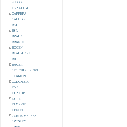
SIERRA
DYNACORD
CARRERA
CALIBRE
BST
BSR
BRAUN
BRANDT
BOGEN
BLAUPUNKT
BIC
BAUER
CEC CHUO DENKI
CLARION
COLUMBIA
DYN
DUNLOP
DUAL
DIATONE
DENON
CURTIS MATHES
CROSLEY