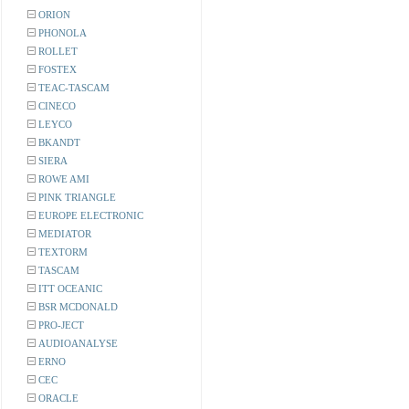
ORION
PHONOLA
ROLLET
FOSTEX
TEAC-TASCAM
CINECO
LEYCO
BKANDT
SIERA
ROWE AMI
PINK TRIANGLE
EUROPE ELECTRONIC
MEDIATOR
TEXTORM
TASCAM
ITT OCEANIC
BSR MCDONALD
PRO-JECT
AUDIOANALYSE
ERNO
CEC
ORACLE