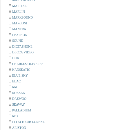
MASTERCRAFT
MARTIAL
MARLIN
MARKSOUND
MARCONI
MANTRA
LEAPHON
SOUND
DICTAPHONE
DECCA VIDEO
DUX
CHARLES OLIVERES
HANSEATIC
BLUE SKY
ELAC
RRC
ROKSAN
DAEWOO
SEAWAY
PALLADIUM
REX
ITT SCHAUB LORENZ
ARISTON