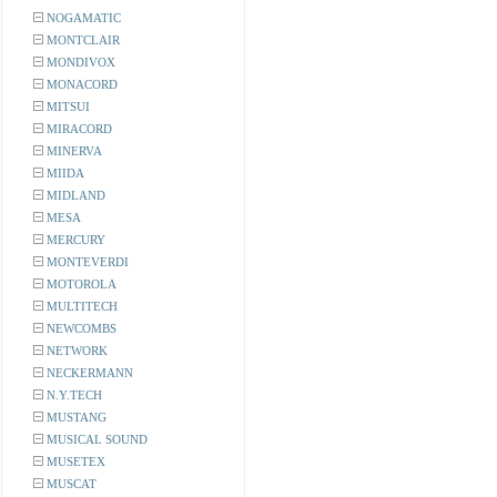
NOGAMATIC
MONTCLAIR
MONDIVOX
MONACORD
MITSUI
MIRACORD
MINERVA
MIIDA
MIDLAND
MESA
MERCURY
MONTEVERDI
MOTOROLA
MULTITECH
NEWCOMBS
NETWORK
NECKERMANN
N.Y.TECH
MUSTANG
MUSICAL SOUND
MUSETEX
MUSCAT