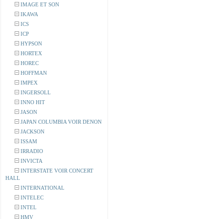
IMAGE ET SON
IKAWA
ICS
ICP
HYPSON
HORTEX
HOREC
HOFFMAN
IMPEX
INGERSOLL
INNO HIT
JASON
JAPAN COLUMBIA VOIR DENON
JACKSON
ISSAM
IRRADIO
INVICTA
INTERSTATE VOIR CONCERT
HALL
INTERNATIONAL
INTELEC
INTEL
HMV