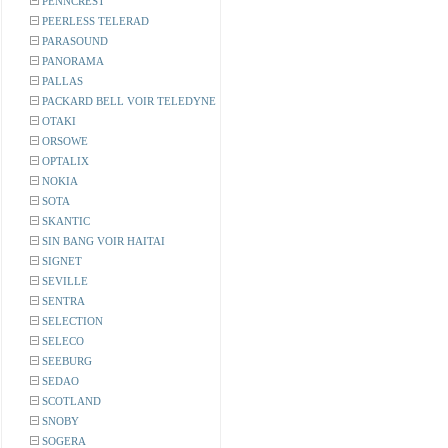
PENNCREST
PEERLESS TELERAD
PARASOUND
PANORAMA
PALLAS
PACKARD BELL VOIR TELEDYNE
OTAKI
ORSOWE
OPTALIX
NOKIA
SOTA
SKANTIC
SIN BANG VOIR HAITAI
SIGNET
SEVILLE
SENTRA
SELECTION
SELECO
SEEBURG
SEDAO
SCOTLAND
SNOBY
SOGERA