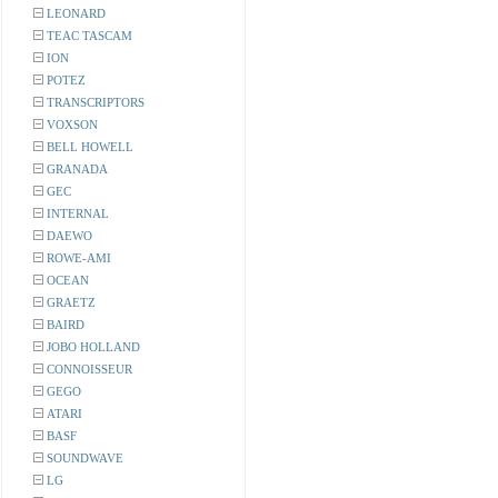
LEONARD
TEAC TASCAM
ION
POTEZ
TRANSCRIPTORS
VOXSON
BELL HOWELL
GRANADA
GEC
INTERNAL
DAEWO
ROWE-AMI
OCEAN
GRAETZ
BAIRD
JOBO HOLLAND
CONNOISSEUR
GEGO
ATARI
BASF
SOUNDWAVE
LG