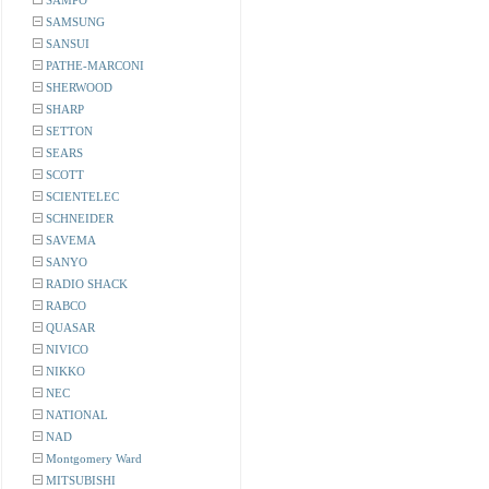
SAMPO
SAMSUNG
SANSUI
PATHE-MARCONI
SHERWOOD
SHARP
SETTON
SEARS
SCOTT
SCIENTELEC
SCHNEIDER
SAVEMA
SANYO
RADIO SHACK
RABCO
QUASAR
NIVICO
NIKKO
NEC
NATIONAL
NAD
Montgomery Ward
MITSUBISHI