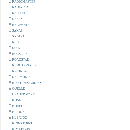
RADIOMASTER
RADIALVA
REDSON
REELA
RHAPSODY
SAKAI
SAISHO
RUSCH
ROSS
ROCKOLA
ROADSTAR
RJ MC DONALD
RIGONDA
RICHMOND
RIBET DESJARDINS
QUELLE
LEADER WAVE
KONIC
KOHEL
KLINGER
KLERVOX
KINGS POINT
KIMATRAIS