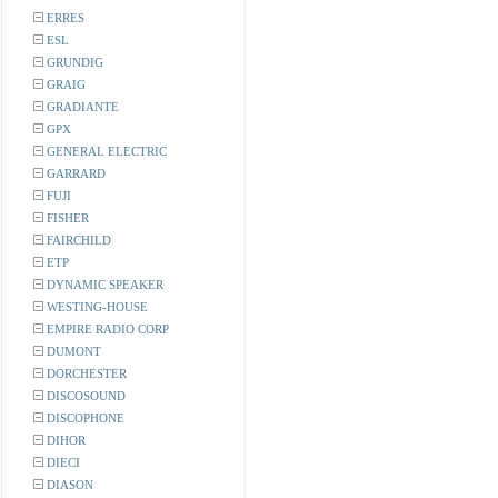
ERRES
ESL
GRUNDIG
GRAIG
GRADIANTE
GPX
GENERAL ELECTRIC
GARRARD
FUJI
FISHER
FAIRCHILD
ETP
DYNAMIC SPEAKER
WESTING-HOUSE
EMPIRE RADIO CORP
DUMONT
DORCHESTER
DISCOSOUND
DISCOPHONE
DIHOR
DIECI
DIASON