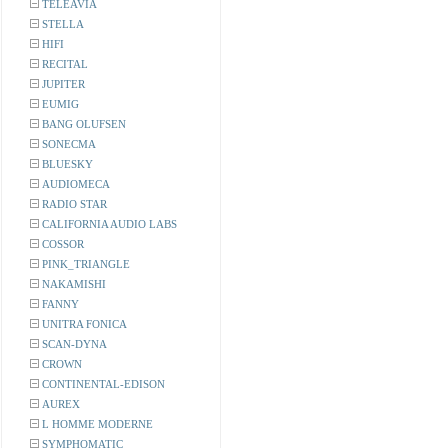
TELEAVIA
STELLA
HIFI
RECITAL
JUPITER
EUMIG
BANG OLUFSEN
SONECMA
BLUESKY
AUDIOMECA
RADIO STAR
CALIFORNIA AUDIO LABS
COSSOR
PINK_TRIANGLE
NAKAMISHI
FANNY
UNITRA FONICA
SCAN-DYNA
CROWN
CONTINENTAL-EDISON
AUREX
L HOMME MODERNE
SYMPHOMATIC