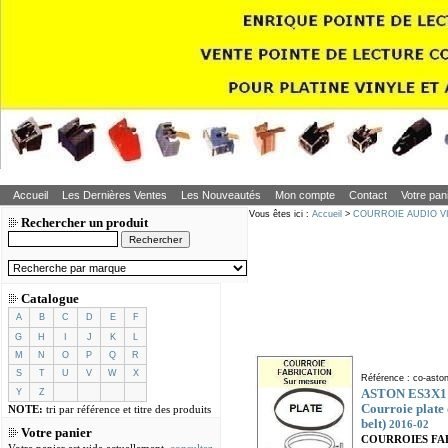
Accueil
Les Dernières Ventes
Les Nouveautés
Mon compte
Contact
Votre pan
Vous êtes ici :
Accueil
>
COURROIE AUDIO V
Rechercher un produit
Catalogue
A
B
C
D
E
F
G
H
I
J
K
L
M
N
O
P
Q
R
S
T
U
V
W
X
Référence : co-asto
ASTON ES3X
Y
Z
Courroie plate
NOTE:
tri par référence et titre des produits
belt
)
2016-02
Votre panier
COURROIES FA