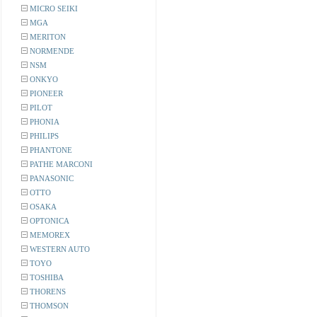
MICRO SEIKI
MGA
MERITON
NORMENDE
NSM
ONKYO
PIONEER
PILOT
PHONIA
PHILIPS
PHANTONE
PATHE MARCONI
PANASONIC
OTTO
OSAKA
OPTONICA
MEMOREX
WESTERN AUTO
TOYO
TOSHIBA
THORENS
THOMSON