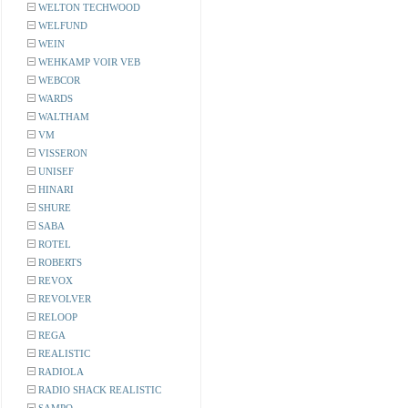
WELTON TECHWOOD
WELFUND
WEIN
WEHKAMP VOIR VEB
WEBCOR
WARDS
WALTHAM
VM
VISSERON
UNISEF
HINARI
SHURE
SABA
ROTEL
ROBERTS
REVOX
REVOLVER
RELOOP
REGA
REALISTIC
RADIOLA
RADIO SHACK REALISTIC