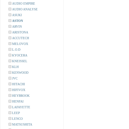
AUDIO EMPIRE
AUDIO ANALYSE
ASUKI
ASTON
ARVIN
ARISTONA
ACCUTECH
MELOVOX
L.O.D
KYOCERA
KNEISSEL
KLH
KENWOOD
JVC
HITACHI
HIFIVOX
HEYBROOK
HENFAI
LAFAYETTE
LEEP
LENCO
MATSUSHITA