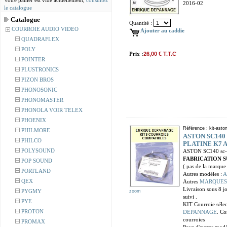
Votre panier est vide actuellement,
consultez
2016-02
le catalogue
Catalogue
Quantité :
COURROIE AUDIO VIDEO
Ajouter au caddie
QUADRAFLEX
POLY
Prix :
26,00 € T.T.C
POINTER
PLUSTRONICS
PIZON BROS
PHONOSONIC
PHONOMASTER
PHONOLA VOIR TELEX
PHOENIX
Référence : kit-asto
PHILMORE
ASTON SC140 K
PHILCO
PLATINE K7 
POLYSOUND
ASTON SC140 sc-
FABRICATION S
POP SOUND
( pas de la marqu
PORTLAND
Autres modèles :
A
QEX
Autres
MARQUES
Livraison sous 8 j
PYGMY
zoom
suivi .
PYE
KIT Courroie séle
PROTON
DEPANNAGE
. Co
courroies
PROMAX