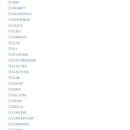
DHD
DESMET
DELMONICO
DYNATRON
EAGLE
ECKO
EMBASSY
ELTA
ELI
ELEKOMA
ELECTROHOME
ELECTRA
ELECTONE
ELBE
EFFEPI
EDEN
DELCOM
DEJAY
DECCA
CONCERT
CONCEPT2000
COMPONEL