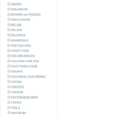
AIKIDO
NAKAMICHI
BOWERS and WILKINS
DISCO SOUND
BELAIR
WILSON
WILLTECH
WHARFDALE
VEB VALCONA
VANITY FAIR
VAN DER MOLEN
VALCONA VOIR VEB
VACO VOIR LUXOR
URANYA
UNIVERSAL ELECTRONIC
UNITRA
UNITECH
UNISTAR
VECTOR RESEARCH
VINVES
VIOLA
WESTBURY