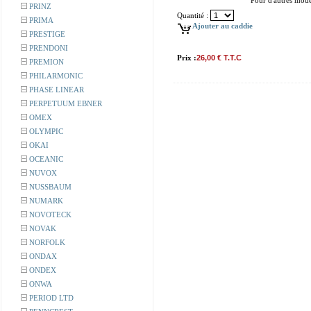
Pour d'autres modè
PRINZ
Quantité :
PRIMA
Ajouter au caddie
PRESTIGE
PRENDONI
Prix :
26,00 € T.T.C
PREMION
PHILARMONIC
PHASE LINEAR
PERPETUUM EBNER
OMEX
OLYMPIC
OKAI
OCEANIC
NUVOX
NUSSBAUM
NUMARK
NOVOTECK
NOVAK
NORFOLK
ONDAX
ONDEX
ONWA
PERIOD LTD