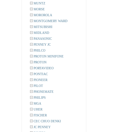
MUNTZ
MORSE
MOROROLA
MONTGOMERY WARD
MITSUBISHI
MIDLAND
PANASONIC
PENNEY JC
PHILCO
PROTON MINIFONE
PROTON
PORTAVIDEO
PONTIAC
PIONEER
PILOT
PHONEMATE
PHILIPS
MGA
UHER
FISCHER
CEC CHUO DENKI
JC PENNEY