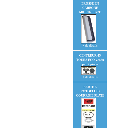
BROSSE EN
CARBONE
MICRO-FIBRE
+ de détails
CENTREUR 45
TOURS ECO
vendu
par 2 pieces
+ de détails
BARTHE
ROTOFLUID
COURROIE PLATE