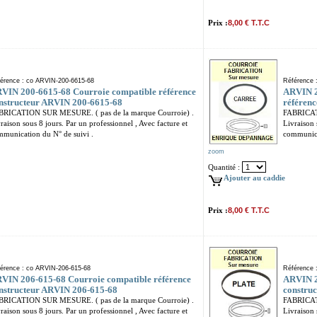
Prix :
8,00 € T.T.C
érence : co ARVIN-200-6615-68
Référence 
VIN 200-6615-68 Courroie compatible référence
ARVIN 2
nstructeur ARVIN 200-6615-68
référen
BRICATION SUR MESURE. ( pas de la marque Courroie) .
FABRICAT
raison sous 8 jours. Par un professionnel , Avec facture et
Livraison 
munication du N° de suivi .
communica
zoom
Quantité :
Ajouter au caddie
Prix :
8,00 € T.T.C
érence : co ARVIN-206-615-68
Référence 
VIN 206-615-68 Courroie compatible référence
ARVIN 2
nstructeur ARVIN 206-615-68
constru
BRICATION SUR MESURE. ( pas de la marque Courroie) .
FABRICAT
raison sous 8 jours. Par un professionnel , Avec facture et
Livraison 