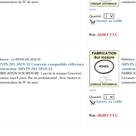
munication du N° de suivi .
communica
zoom
Quantité :
Ajouter au caddie
Prix :
10,00 € T.T.C
érence : co ARVIN-201-3019-33
Référence 
VIN 201-3019-33 Courroie compatible référence
ARVIN 2
nstructeur ARVIN 201-3019-33
constru
BRICATION SUR MESURE. ( pas de la marque Courroie) .
FABRICAT
raison sous 8 jours. Par un professionnel , Avec facture et
Livraison 
munication du N° de suivi .
communica
zoom
Quantité :
Ajouter au caddie
Prix :
26,00 € T.T.C