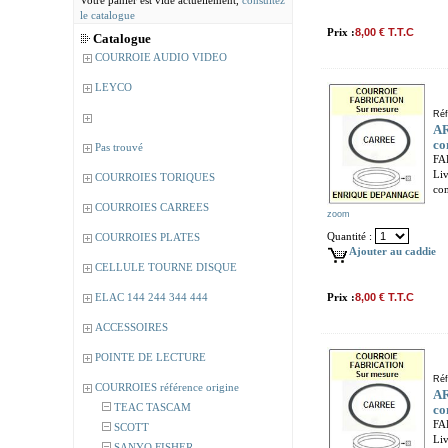
Votre panier est vide actuellement,
consultez
le catalogue
Prix :
8,00 € T.T.C
Catalogue
COURROIE AUDIO VIDEO
LEYCO
Réf
AR
co
Pas trouvé
FA
Liv
COURROIES TORIQUES
com
COURROIES CARREES
zoom
Quantité :
COURROIES PLATES
Ajouter au caddie
CELLULE TOURNE DISQUE
ELAC 144 244 344 444
Prix :
8,00 € T.T.C
ACCESSOIRES
POINTE DE LECTURE
Réf
COURROIES référence origine
AR
TEAC TASCAM
co
FA
SCOTT
Liv
SANYO FISHER