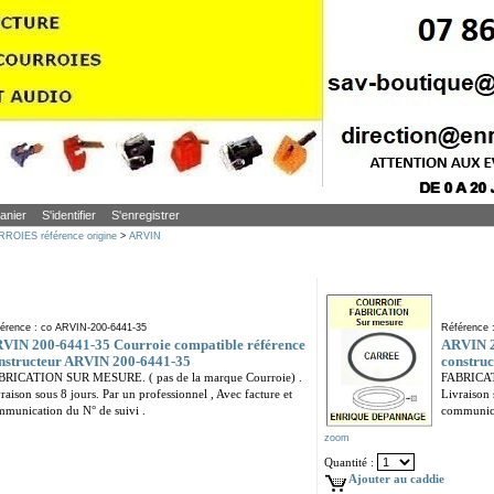
anier
S'identifier
S'enregistrer
ROIES référence origine
>
ARVIN
érence : co ARVIN-200-6441-35
Référence 
VIN 200-6441-35 Courroie compatible référence
ARVIN 2
nstructeur ARVIN 200-6441-35
constru
BRICATION SUR MESURE. ( pas de la marque Courroie) .
FABRICAT
raison sous 8 jours. Par un professionnel , Avec facture et
Livraison 
munication du N° de suivi .
communica
zoom
Quantité :
Ajouter au caddie