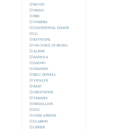
REVOX
NIKKO
PRB
TOSHIBA
CONTINENTAL EDISON
LG
KEYSTONE
VM (VOICE OF MUSIC)
ALPINE
RADIOLA
DAEWO
GRANDIN
BELL HOWELL
VIEWLEX
BASF
CRESTWOOD
YAMAHA
MEDALLION
ECG
CODE A PHONE
CLARION
CIPHER