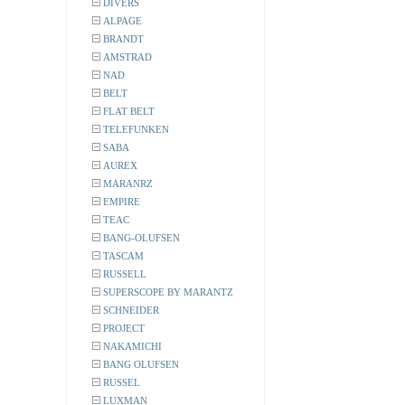
DIVERS
ALPAGE
BRANDT
AMSTRAD
NAD
BELT
FLAT BELT
TELEFUNKEN
SABA
AUREX
MARANRZ
EMPIRE
TEAC
BANG-OLUFSEN
TASCAM
RUSSELL
SUPERSCOPE BY MARANTZ
SCHNEIDER
PROJECT
NAKAMICHI
BANG OLUFSEN
RUSSEL
LUXMAN