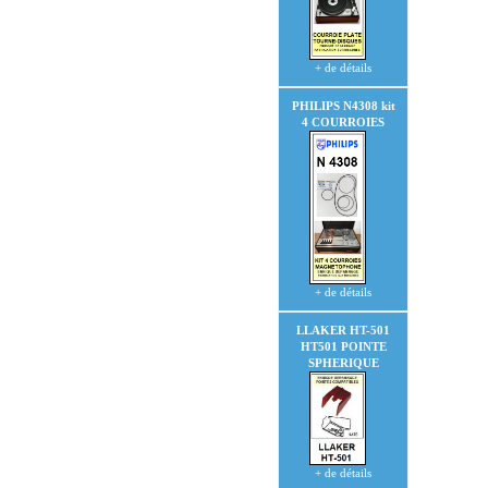
+ de détails
PHILIPS N4308
kit
4 COURROIES
+ de détails
LLAKER HT-501
HT501
POINTE
SPHERIQUE
+ de détails