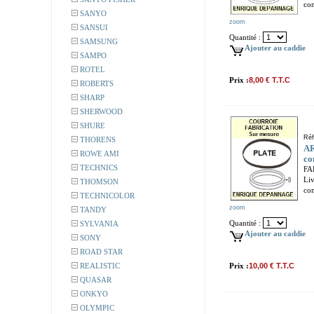
com
SANYO
zoom
SANSUI
Quantité :
SAMSUNG
Ajouter au caddie
SAMPO
ROTEL
Prix :
8,00 € T.T.C
ROBERTS
SHARP
SHERWOOD
SHURE
Réf
THORENS
AR
ROWE AMI
co
TECHNICS
FA
Liv
THOMSON
com
TECHNICOLOR
zoom
TANDY
Quantité :
SYLVANIA
Ajouter au caddie
SONY
ROAD STAR
REALISTIC
Prix :
10,00 € T.T.C
QUASAR
ONKYO
OLYMPIC