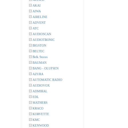
AKAI
AIWA
AIRELINE
ADVENT
ATC
AUDIOSCAN
AUDIOTRONIC
BIGSTON
BELTEC
Belk Stores
BAUMAN
BANG - OLUFSEN
AZURA
AUTOMATIC RADIO
AUDIOVOX
ADMIRAL
EDL
MATHERS
KRACO
KORVETTE
KMC
KENWOOD