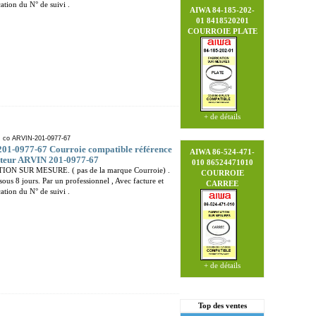
tion du N° de suivi .
AIWA 84-185-202-
01 8418520201
COURROIE PLATE
+ de détails
: co ARVIN-201-0977-67
01-0977-67 Courroie compatible référence
AIWA 86-524-471-
cteur ARVIN 201-0977-67
010 86524471010
ION SUR MESURE. ( pas de la marque Courroie) .
COURROIE
sous 8 jours. Par un professionnel , Avec facture et
CARREE
tion du N° de suivi .
+ de détails
Top des ventes