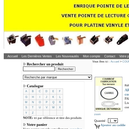
Accueil
Les Dernières Ventes
Les Nouveautés
Mon compte
Contact
Votre p
Vous êtes ici :
Accueil
>
COUR
Rechercher un produit
Catalogue
Réf
AR
A
B
C
D
E
F
co
G
H
I
J
K
L
FA
M
N
O
P
Q
R
Liv
com
S
T
U
V
W
X
Y
Z
zoom
NOTE:
tri par référence et titre des produits
Quantité :
Votre panier
Ajouter au caddie