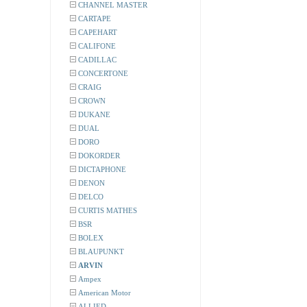
CHANNEL MASTER
CARTAPE
CAPEHART
CALIFONE
CADILLAC
CONCERTONE
CRAIG
CROWN
DUKANE
DUAL
DORO
DOKORDER
DICTAPHONE
DENON
DELCO
CURTIS MATHES
BSR
BOLEX
BLAUPUNKT
ARVIN
Ampex
American Motor
ALLIED