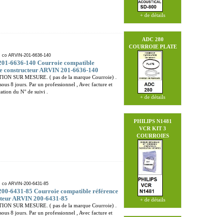
+ de détails
ADC 280
COURROIE PLATE
: co ARVIN-201-6636-140
01-6636-140 Courroie compatible
ce constructeur ARVIN 201-6636-140
ION SUR MESURE. ( pas de la marque Courroie) .
sous 8 jours. Par un professionnel , Avec facture et
tion du N° de suivi .
+ de détails
PHILIPS N1481
VCR
KIT 3
COURROIES
: co ARVIN-200-6431-85
00-6431-85 Courroie compatible référence
cteur ARVIN 200-6431-85
+ de détails
ION SUR MESURE. ( pas de la marque Courroie) .
sous 8 jours. Par un professionnel , Avec facture et