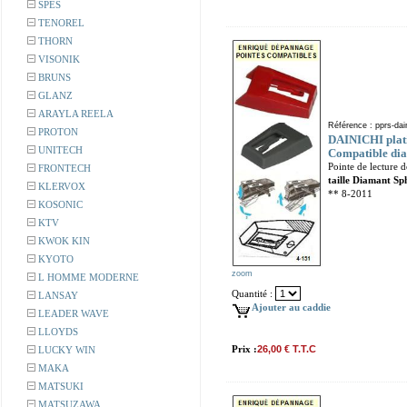
SPES
TENOREL
THORN
VISONIK
BRUNS
GLANZ
ARAYLA REELA
Référence : pprs-dain
PROTON
DAINICHI plati
UNITECH
Compatible dia
Pointe de lecture 
FRONTECH
taille Diamant Sp
KLERVOX
** 8-2011
KOSONIC
KTV
KWOK KIN
KYOTO
zoom
L HOMME MODERNE
Quantité :
LANSAY
Ajouter au caddie
LEADER WAVE
LLOYDS
Prix :
26,00 € T.T.C
LUCKY WIN
MAKA
MATSUKI
MATSUZAWA