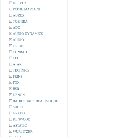
HIFIVOX
PATHE MARCONI
AUREX
TOSHIBA
ADC
AUDIO DYNAMICS
AUDIO
ORION
CONRAD
CEC
ATARI
TECHNICS
PRINZ
FOX
BSR
DENON
RADIOSHACK REALISTIQUE
SHURE
GRADO
KENWOOD
ASTATIC
WURLITZER