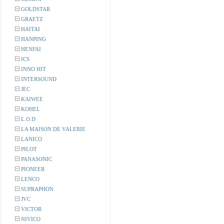
GOLDSTAR
GRAETZ
HAITAI
HANPING
HENFAI
ICS
INNO HIT
INTERSOUND
JEC
KAIWEE
KOHEL
L.O.D
LA MAISON DE VALERIE
LANICO
PILOT
PANASONIC
PIONEER
LENCO
SUPRAPHON
JVC
VICTOR
NIVICO