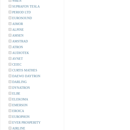
WREN
SUPRAFON TESLA
PERIOD LTD
EUROSOUND
AIMOR
ALPINE
AMSEN
AMSTRAD
ATRON
AUDIOTEK
AVNET
CEIEC
CURTIS MATHES
DAEWO DAYTRON
DARLING
DYNATRON
ELBE
ELEKOMA
EMERSON
EROICA
EUROPHON
EVER PROSPERITY
AIRLINE