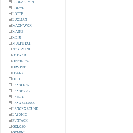
LLNEARTECH
LOEWE
LOTTE
LUXMAN
MAGNAVOX
MAINZ
MEIJI
MULTITECH
NORDMENDE
OCEANIC
OPTONICA
ORSOWE
OSAKA
OTTO
PENNCREST
PENNEY JC
PHILCO
LES 3 SUISSES
LENOXX SOUND
LASONIC
FUNTACH
GELOSO
GEMINI