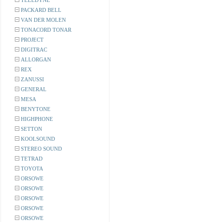
TELEDYNE
PACKARD BELL
VAN DER MOLEN
TONACORD TONAR
PROJECT
DIGITRAC
ALLORGAN
REX
ZANUSSI
GENERAL
MESA
BENYTONE
HIGHPHONE
SETTON
KOOLSOUND
STEREO SOUND
TETRAD
TOYOTA
ORSOWE
ORSOWE
ORSOWE
ORSOWE
ORSOWE