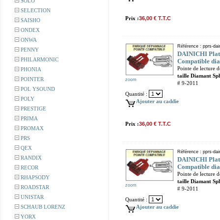
SOLO
SELECTION
Prix :
36,00 € T.T.C
SAISHO
ONDEX
ONWA
Référence : pprs-dai
PENNY
DAINICHI Plati
PHILARMONIC
Compatible dia
Pointe de lecture 
PHONIA
taille Diamant Sp
POINTER
zoom
# 9-2011
POL YSOUND
Quantité :
POLY
Ajouter au caddie
PRESTIGE
PRIMA
Prix :
36,00 € T.T.C
PROMAX
PRS
QEX
Référence : pprs-dain
RANDIX
DAINICHI Plati
Compatible dia
RECOR
Pointe de lecture 
RHAPSODY
taille Diamant Sp
zoom
ROADSTAR
# 9-2011
UNISTAR
Quantité :
SCHAUB LORENZ
Ajouter au caddie
YORX