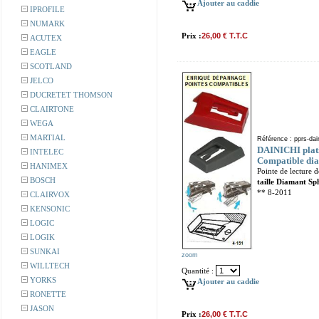
Ajouter au caddie
IPROFILE
NUMARK
Prix :
26,00 € T.T.C
ACUTEX
EAGLE
SCOTLAND
JELCO
DUCRETET THOMSON
CLAIRTONE
WEGA
MARTIAL
Référence : pprs-dai
DAINICHI plati
INTELEC
Compatible dia
HANIMEX
Pointe de lecture 
BOSCH
taille Diamant Sp
** 8-2011
CLAIRVOX
KENSONIC
LOGIC
LOGIK
SUNKAI
zoom
WILLTECH
Quantité :
YORKS
Ajouter au caddie
RONETTE
JASON
Prix :
26,00 € T.T.C