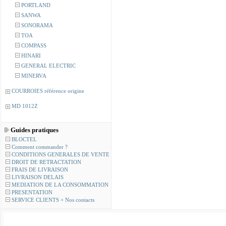
PORTLAND
SANWA
SONORAMA
TOA
COMPASS
HINARI
GENERAL ELECTRIC
MINERVA
COURROIES référence origine
MD 1012Z
Guides pratiques
BLOCTEL
Comment commander ?
CONDITIONS GENERALES DE VENTE
DROIT DE RETRACTATION
FRAIS DE LIVRAISON
LIVRAISON DELAIS
MEDIATION DE LA CONSOMMATION
PRESENTATION
SERVICE CLIENTS + Nos contacts