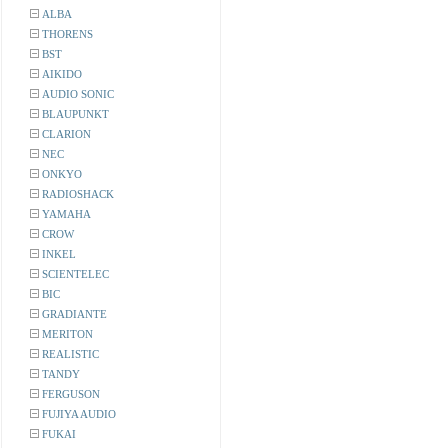
ALBA
THORENS
BST
AIKIDO
AUDIO SONIC
BLAUPUNKT
CLARION
NEC
ONKYO
RADIOSHACK
YAMAHA
CROW
INKEL
SCIENTELEC
BIC
GRADIANTE
MERITON
REALISTIC
TANDY
FERGUSON
FUJIYA AUDIO
FUKAI