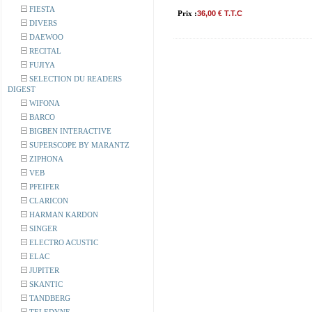
FIESTA
Prix :
36,00 € T.T.C
DIVERS
DAEWOO
RECITAL
FUJIYA
SELECTION DU READERS
DIGEST
WIFONA
BARCO
BIGBEN INTERACTIVE
SUPERSCOPE BY MARANTZ
ZIPHONA
VEB
PFEIFER
CLARICON
HARMAN KARDON
SINGER
ELECTRO ACUSTIC
ELAC
JUPITER
SKANTIC
TANDBERG