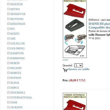
MAXXON
MITSUI
MONDIVOX
MUSTANG
Référence : pprs-dai
DAINICHI plati
KIMATRAIS
Compatible dia
KIC
Pointe de lecture 
KERZO
taille Diamant Sp
** 8-2011
GBC
GOLDLLNE
GOLDRING
HAMPTON
HARMONIC
zoom
HERON
Quantité :
HIGASHI
Ajouter au caddie
HORTEX
HYPSON
Prix :
26,00 € T.T.C
IKAWA
IMPEX
INGERSOLL
INTERNATIONAL
ISAM
JACKSON