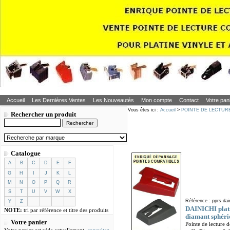
Accueil
Les Dernières Ventes
Les Nouveautés
Mon compte
Contact
Votre pan
Vous êtes ici :
Accueil
>
POINTE DE LECTUR
Rechercher un produit
Catalogue
A
B
C
D
E
F
G
H
I
J
K
L
M
N
O
P
Q
R
S
T
U
V
W
X
Référence : pprs-dai
Y
Z
DAINICHI plati
NOTE:
tri par référence et titre des produits
diamant sphéri
Votre panier
Pointe de lecture 