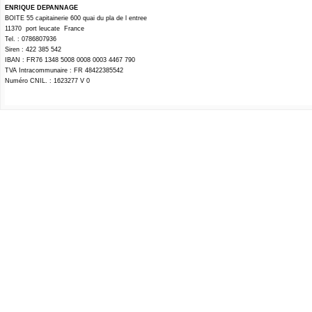
ENRIQUE DEPANNAGE
BOITE 55 capitainerie 600 quai du pla de l entree
11370 port leucate France
Tel. : 0786807936
Siren : 422 385 542
IBAN : FR76 1348 5008 0008 0003 4467 790
TVA Intracommunaire : FR 48422385542
Numéro CNIL. : 1623277 V 0