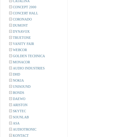
CATALINA
CONCEPT 2000
CONCERT HALL
CORONADO
DUMONT
DYNAVOX
TRUETONE
VANITY FAIR
WEBCOR
GOLDEN TECHNICA
MONACOR
AUDIO INDUSTRIES
DHD
NOKIA
UNISOUND
BONDS
DAEWO
ARISTON
SKYTEC
SOUNLAB
ASA
AUDIOTRONIC
KONTACT