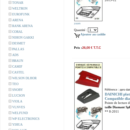
2013-12
TONAR
WELTRON
EUROFUNK
ARENA
zoom
RANK ARENA
Quantité :
CORAL
Ajouter au caddie
NIHON GAKKI
DESMET
Prix :
26,00 € T.T.C
PALLAS
ADS
BRAUN
CAMIF
CASTEL
WILSON DLHOR
TEO
SNOBY
Référence : pprs-dai
DAINICHI plati
LUCSON
Compatible dia
VIOLA
Pointe de lecture 
VLNVES
taille Diamant Sp
** 8-2011
WELFUND
WP ELECTRONICS
YIHUA