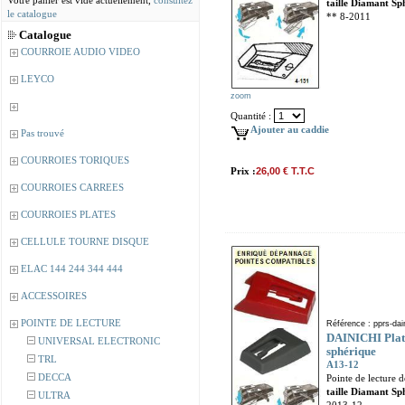
Votre panier est vide actuellement,
consultez
taille Diamant Sp
le catalogue
** 8-2011
Catalogue
COURROIE AUDIO VIDEO
LEYCO
zoom
Quantité :
Ajouter au caddie
Pas trouvé
COURROIES TORIQUES
Prix :
26,00 € T.T.C
COURROIES CARREES
COURROIES PLATES
CELLULE TOURNE DISQUE
ELAC 144 244 344 444
ACCESSOIRES
POINTE DE LECTURE
Référence : pprs-dain
DAINICHI Plat
UNIVERSAL ELECTRONIC
sphérique
TRL
A13-12
DECCA
Pointe de lecture 
taille Diamant Sp
ULTRA