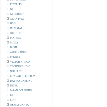
FIDELITY
GEC
GLENBURN
GRAN PRIX
HMV
IMPERIAL
JULIETTE
MATHES
MIIDA
BUSH
AUDIOSONIC
PENNEY
VICTOR NIVICO
TECHNIKAUDIO
NORELCO
CONRAD ELECTRONIC
DAEWO DARLING
INTEL
JAPAN COLUMBIA
KLH
LOD
OSAKA ONKYO