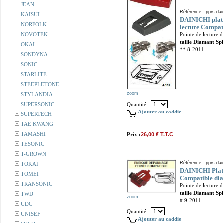
JEAN
Référence : pprs-dai
KAISUI
DAINICHI pla
NORFOLK
lecture Compat
NOVOTEK
Pointe de lecture 
taille Diamant Sp
OKAI
** 8-2011
SONDYNA
SONIC
STARLITE
STEEPLETONE
zoom
STYLANDIA
SUPERSONIC
Quantité :
Ajouter au caddie
SUPERTECH
TAE KWANG
TAMASHI
Prix :
26,00 € T.T.C
TESONIC
T-GROWN
Référence : pprs-dai
TOKAI
DAINICHI Plati
TOMEI
Compatible dia
TRANSONIC
Pointe de lecture 
taille Diamant Sp
TWD
zoom
# 9-2011
UDC
Quantité :
UNISEF
Ajouter au caddie