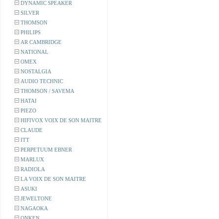
DYNAMIC SPEAKER
SILVER
THOMSON
PHILIPS
AR CAMBRIDGE
NATIONAL
OMEX
NOSTALGIA
AUDIO TECHNIC
THOMSON / SAVEMA
HATAI
PIEZO
HIFIVOX VOIX DE SON MAITRE
CLAUDE
ITT
PERPETUUM EBNER
MARLUX
RADIOLA
LA VOIX DE SON MAITRE
ASUKI
JEWELTONE
NAGAOKA
ONKEN