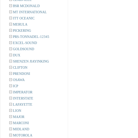
BSR MCDONALD
MT INTERNATIONAL
ITT OCEANIC
MERULA
PICKERING
PRS-TONNADEL-12345
EXCEL-SOUND
GOLDSOUND
DUX
SHENZEN JIAYINKING
CLIFTON
PRENDONI
OSAWA
ICP
IMPERATOR
INTERSTATE
LAFAYETTE
LION
MAJOR
MARCONI
MIDLAND
MOTOROLA