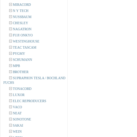
MIRACORD
N Y TECH
NUSSBAUM
CHESLEY
NAGATRON
FUJI ONKYO
WESTINGHOUSE
TEAC TASCAM
PYGMY
SCHUMANN
MPB
BROTHER
SUPRAPHON TESLA / BOCHLAND
FUCHS
TONACORD
LUXOR
ELEC REPRODUCERS
VACO
NEAT
SONOTONE
SAKAI
WEIN