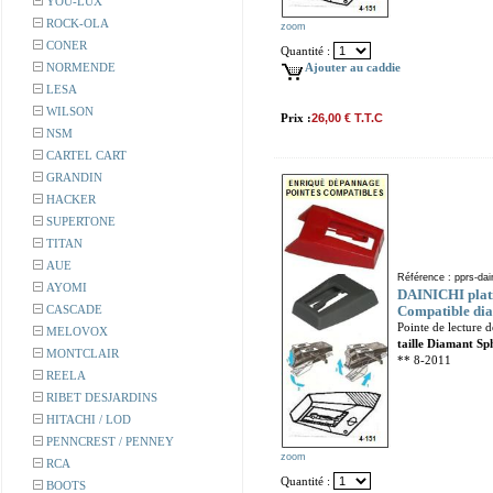
YOU-LUX
ROCK-OLA
zoom
CONER
Quantité :
NORMENDE
Ajouter au caddie
LESA
WILSON
Prix :
26,00 € T.T.C
NSM
CARTEL CART
GRANDIN
HACKER
SUPERTONE
TITAN
AUE
Référence : pprs-dai
AYOMI
DAINICHI plati
CASCADE
Compatible dia
Pointe de lecture 
MELOVOX
taille Diamant Sp
MONTCLAIR
** 8-2011
REELA
RIBET DESJARDINS
HITACHI / LOD
PENNCREST / PENNEY
zoom
RCA
Quantité :
BOOTS