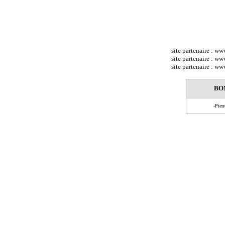
site partenaire : w
site partenaire : w
site partenaire : w
BO
-Pier