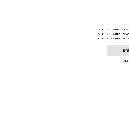
site partenaire : w
site partenaire : w
site partenaire : w
BO
-Pier