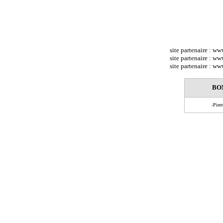
site partenaire : w
site partenaire : w
site partenaire : w
BO
-Pier