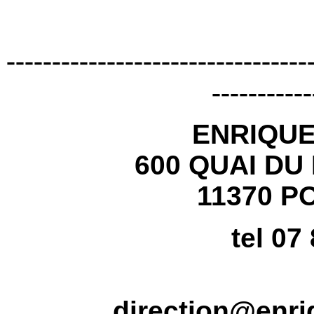
---------------------------------
-----------
ENRIQU
600 QUAI DU
11370 P
tel 07
direction@enr