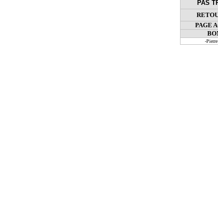
PAS T
RETOU
PAGE 
BO
-Pier