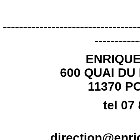
---------------------------------
-----------
ENRIQU
600 QUAI DU
11370 P
tel 07
direction@enr