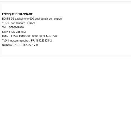
ENRIQUE DEPANNAGE
BOITE 55 capitainerie 600 quai du pla de l entree
11370 port leucate France
Tel. : 0786807936
Siren : 422 385 542
IBAN : FR76 1348 5008 0008 0003 4467 790
TVA Intracommunaire : FR 48422385542
Numéro CNIL. : 1623277 V 0