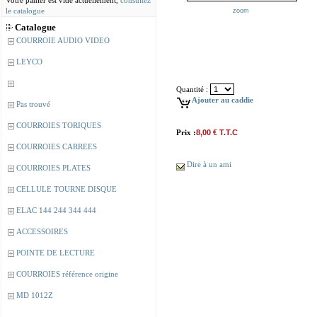
Votre panier est vide actuellement,
consultez
le catalogue
zoom
Catalogue
COURROIE AUDIO VIDEO
LEYCO
Quantité :
Ajouter au caddie
Pas trouvé
COURROIES TORIQUES
Prix :
8,00 € T.T.C
COURROIES CARREES
Dire à un ami
COURROIES PLATES
CELLULE TOURNE DISQUE
ELAC 144 244 344 444
ACCESSOIRES
POINTE DE LECTURE
COURROIES référence origine
MD 1012Z