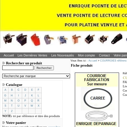
Accueil
Les Dernières Ventes
Les Nouveautés
Mon compte
Contact
Votre pan
Vous êtes ici :
Accueil
>
COURROIES référence
Rechercher un produit
Fiche produit
Ré
CU
FA
Catalogue
Liv
A
B
C
D
E
F
Cou
Co
G
H
I
J
K
L
M
N
O
P
Q
R
S
T
U
V
W
X
Y
Z
NOTE:
tri par référence et titre des produits
Votre panier