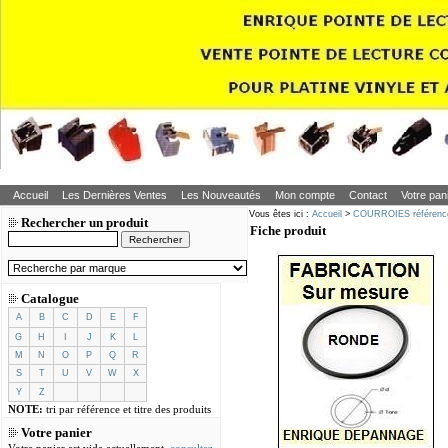
Accueil
Les Dernières Ventes
Les Nouveautés
Mon compte
Contact
Votre pan
Vous êtes ici :
Accueil
>
COURROIES référence
Rechercher un produit
Fiche produit
Catalogue
A
B
C
D
E
F
G
H
I
J
K
L
M
N
O
P
Q
R
S
T
U
V
W
X
Y
Z
NOTE:
tri par référence et titre des produits
Votre panier