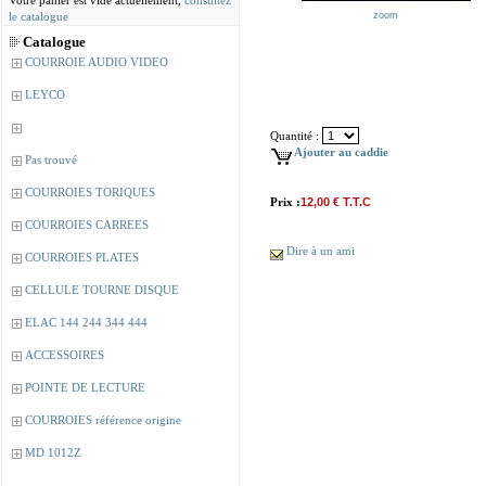
Votre panier est vide actuellement,
consultez
le catalogue
zoom
Catalogue
COURROIE AUDIO VIDEO
LEYCO
Quantité :
Ajouter au caddie
Pas trouvé
COURROIES TORIQUES
Prix :
12,00 € T.T.C
COURROIES CARREES
Dire à un ami
COURROIES PLATES
CELLULE TOURNE DISQUE
ELAC 144 244 344 444
ACCESSOIRES
POINTE DE LECTURE
COURROIES référence origine
MD 1012Z