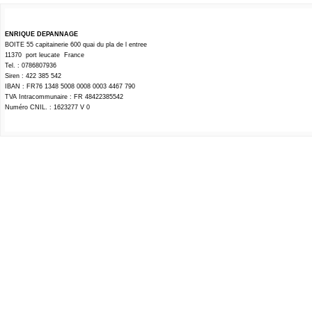
ENRIQUE DEPANNAGE
BOITE 55 capitainerie 600 quai du pla de l entree
11370 port leucate France
Tel. : 0786807936
Siren : 422 385 542
IBAN : FR76 1348 5008 0008 0003 4467 790
TVA Intracommunaire : FR 48422385542
Numéro CNIL. : 1623277 V 0