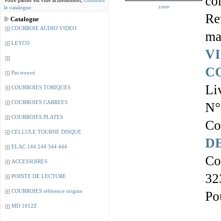
co
Votre panier est vide actuellement,
consultez
le catalogue
zoom
Re
Catalogue
COURROIE AUDIO VIDEO
ma
LEYCO
VI
C
Pas trouvé
Li
COURROIES TORIQUES
COURROIES CARREES
N°
COURROIES PLATES
Co
CELLULE TOURNE DISQUE
D
ELAC 144 244 344 444
Co
ACCESSOIRES
32
POINTE DE LECTURE
COURROIES référence origine
Po
MD 1012Z