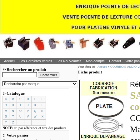
Accueil
Les Dernières Ventes
Les Nouveautés
Mon compte
Contact
Votre pan
Vous êtes ici :
Accueil
>
COURROIE AUDIO V
Rechercher un produit
Fiche produit
Ré
S
Catalogue
A
B
C
D
E
F
co
G
H
I
J
K
L
M
N
O
P
Q
R
CO
S
T
U
V
W
X
Y
Z
Ma
NOTE:
tri par référence et titre des produits
Votre panier