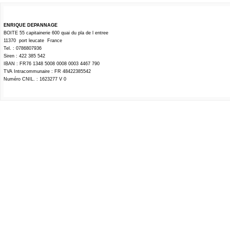
ENRIQUE DEPANNAGE
BOITE 55 capitainerie 600 quai du pla de l entree
11370 port leucate France
Tel. : 0786807936
Siren : 422 385 542
IBAN : FR76 1348 5008 0008 0003 4467 790
TVA Intracommunaire : FR 48422385542
Numéro CNIL. : 1623277 V 0